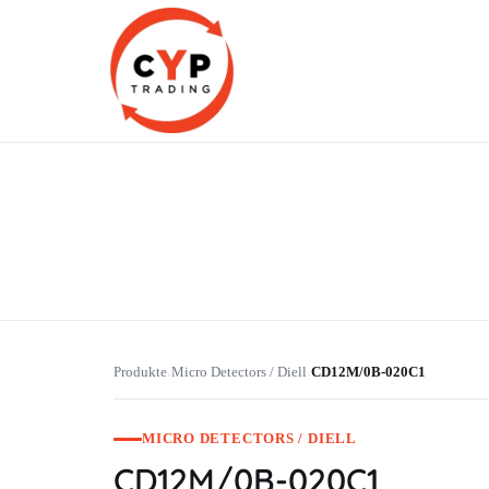
CYP Trading
Professionelle Ersatzteilbeschaffung
Produkte
Micro Detectors / Diell
CD12M/0B-020C1
›
›
MICRO DETECTORS / DIELL
CD12M/0B-020C1