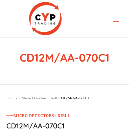
CD12M/AA-070C1
CYP Trading
Professionelle Ersatzteilbeschaffung
Produkte
Micro Detectors / Diell
CD12M/AA-070C1
›
›
MICRO DETECTORS / DIELL
CD12M/AA-070C1