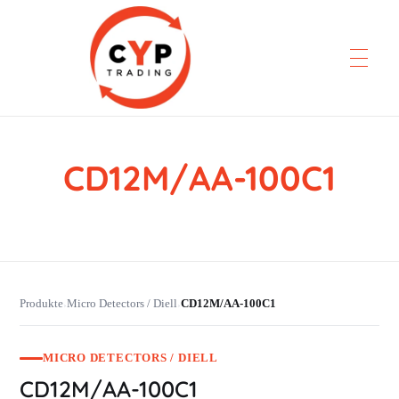
CD12M/AA-100C1
CYP Trading
Professionelle Ersatzteilbeschaffung
Produkte
Micro Detectors / Diell
CD12M/AA-100C1
›
›
MICRO DETECTORS / DIELL
CD12M/AA-100C1