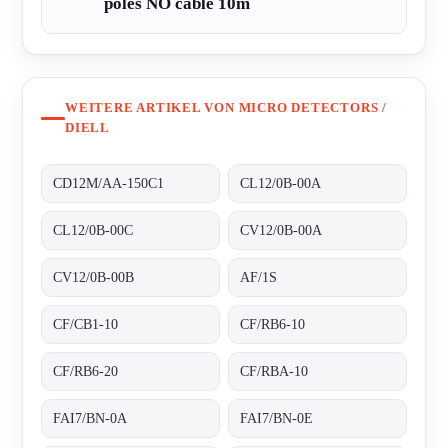
poles NO cable 10m
WEITERE ARTIKEL VON MICRO DETECTORS /
DIELL
CD12M/AA-150C1
CL12/0B-00A
CL12/0B-00C
CV12/0B-00A
CV12/0B-00B
AF/1S
CF/CB1-10
CF/RB6-10
CF/RB6-20
CF/RBA-10
FAI7/BN-0A
FAI7/BN-0E