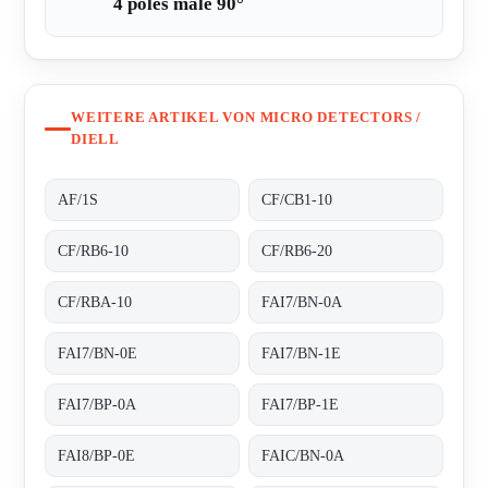
4 poles male 90°
WEITERE ARTIKEL VON MICRO DETECTORS /
DIELL
AF/1S
CF/CB1-10
CF/RB6-10
CF/RB6-20
CF/RBA-10
FAI7/BN-0A
FAI7/BN-0E
FAI7/BN-1E
FAI7/BP-0A
FAI7/BP-1E
FAI8/BP-0E
FAIC/BN-0A