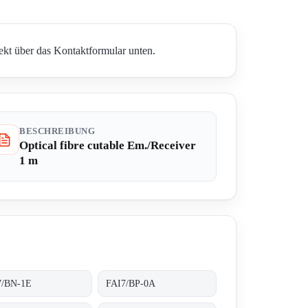
rekt über das Kontaktformular unten.
BESCHREIBUNG
Optical fibre cutable Em./Receiver
1 m
7/BN-1E
FAI7/BP-0A