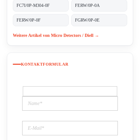
FC7I/0P-M304-0F
FERW/0P-0A
FERW/0P-0F
FGRW/0P-0E
Weitere Artikel von Micro Detectors / Diell →
KONTAKTFORMULAR