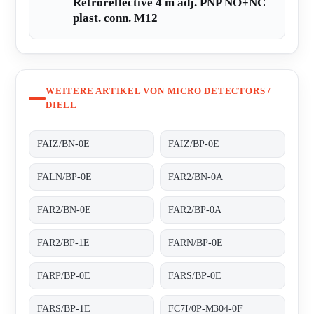
Retroreflective 4 m adj. PNP NO+NC
plast. conn. M12
WEITERE ARTIKEL VON MICRO DETECTORS /
DIELL
FAIZ/BN-0E
FAIZ/BP-0E
FALN/BP-0E
FAR2/BN-0A
FAR2/BN-0E
FAR2/BP-0A
FAR2/BP-1E
FARN/BP-0E
FARP/BP-0E
FARS/BP-0E
FARS/BP-1E
FC7I/0P-M304-0F