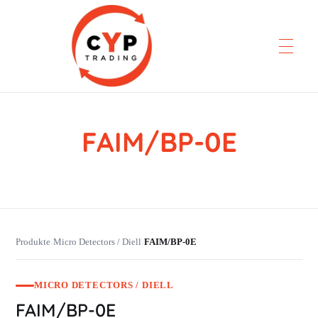
FAIM/BP-0E
CYP Trading
Professionelle Ersatzteilbeschaffung
Produkte
Micro Detectors / Diell
FAIM/BP-0E
›
›
MICRO DETECTORS / DIELL
FAIM/BP-0E