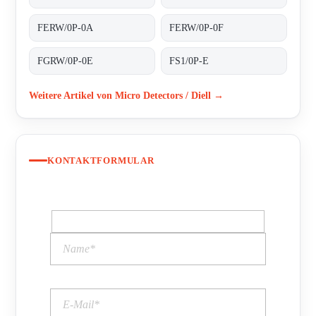
FERW/0P-0A
FERW/0P-0F
FGRW/0P-0E
FS1/0P-E
Weitere Artikel von Micro Detectors / Diell →
KONTAKTFORMULAR