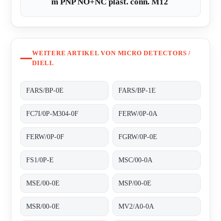
m PNP NO+NC plast. conn. M12
WEITERE ARTIKEL VON MICRO DETECTORS /
DIELL
FARS/BP-0E
FARS/BP-1E
FC7I/0P-M304-0F
FERW/0P-0A
FERW/0P-0F
FGRW/0P-0E
FS1/0P-E
MSC/00-0A
MSE/00-0E
MSP/00-0E
MSR/00-0E
MV2/A0-0A