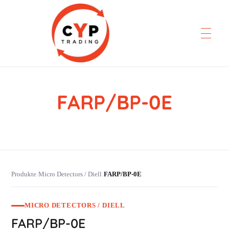
FARP/BP-0E
CYP Trading
Professionelle Ersatzteilbeschaffung
Produkte
Micro Detectors / Diell
FARP/BP-0E
›
›
MICRO DETECTORS / DIELL
FARP/BP-0E