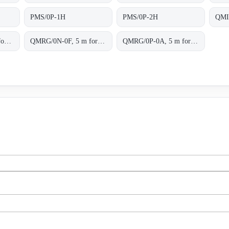
PMS/0P-1H
PMS/0P-2H
QMI
QMRG/0N-0A, 5 m for transparent objects NPN L/D cable 2m
QMRG/0N-0F, 5 m for transparent objects NPN L/D conn.M8 4pins
QMRG/0P-0A, 5 m for transparent objects PNP L/D cable 2m