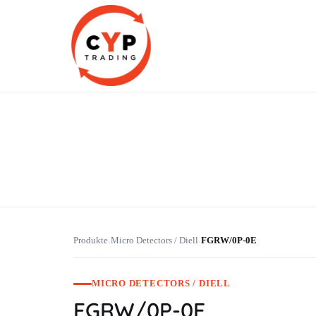
CYP Trading
Professionelle Ersatzteilbeschaffung
Produkte
Micro Detectors / Diell
FGRW/0P-0E
›
›
MICRO DETECTORS / DIELL
FGRW/0P-0E