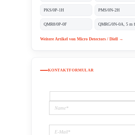
PKS/0P-1H
PMS/0N-2H
QMR8/0P-0F
Weitere Artikel von Micro Detectors / Diell →
KONTAKTFORMULAR