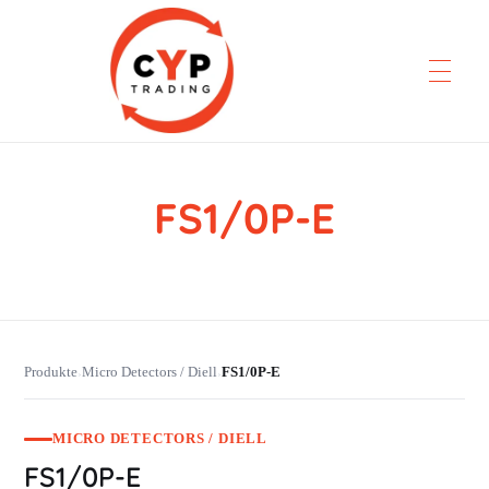
FS1/0P-E
CYP Trading
Professionelle Ersatzteilbeschaffung
Produkte
Micro Detectors / Diell
FS1/0P-E
›
›
MICRO DETECTORS / DIELL
FS1/0P-E