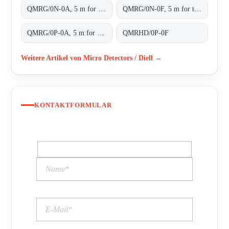
QMRG/0N-0A, 5 m for transparent objects NPN L/D cable 2m
QMRG/0N-0F, 5 m for transparent objects NPN L/D conn.M8 4pins
QMRG/0P-0A, 5 m for transparent objects PNP L/D cable 2m
QMRHD/0P-0F
Weitere Artikel von Micro Detectors / Diell →
KONTAKTFORMULAR