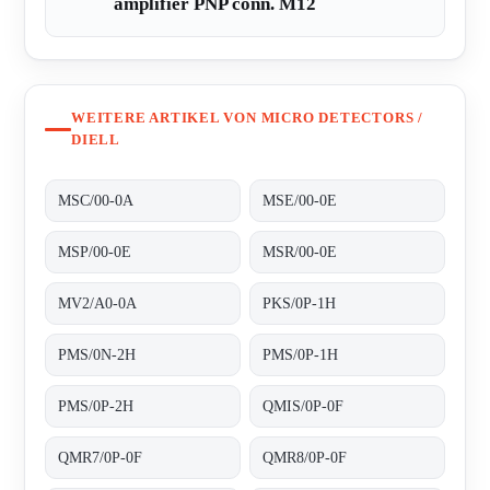
amplifier PNP conn. M12
WEITERE ARTIKEL VON MICRO DETECTORS /
DIELL
MSC/00-0A
MSE/00-0E
MSP/00-0E
MSR/00-0E
MV2/A0-0A
PKS/0P-1H
PMS/0N-2H
PMS/0P-1H
PMS/0P-2H
QMIS/0P-0F
QMR7/0P-0F
QMR8/0P-0F