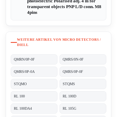
photoelectric Polarised adj. 4 m for
transparent objects PNP L/D conn. M8
4pins
WEITERE ARTIKEL VON MICRO DETECTORS /
DIELL
QMRN/0P-0F
QMRS/0N-0F
QMRS/0P-0A
QMRS/0P-0F
STQMO
STQMS
RL 100
RL 100D
RL 100DA4
RL 105G