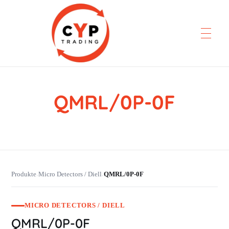
QMRL/0P-0F
CYP Trading
Professionelle Ersatzteilbeschaffung
Produkte
Micro Detectors / Diell
QMRL/0P-0F
›
›
MICRO DETECTORS / DIELL
QMRL/0P-0F