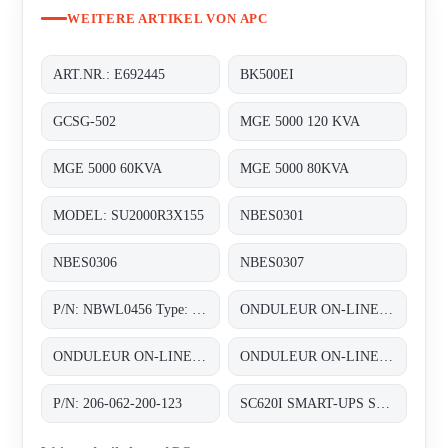
WEITERE ARTIKEL VON APC
ART.NR.: E692445
BK500EI
GCSG-502
MGE 5000 120 KVA
MGE 5000 60KVA
MGE 5000 80KVA
MODEL: SU2000R3X155
NBES0301
NBES0306
NBES0307
P/N: NBWL0456 Type: NetBotz Room Monitor 455
ONDULEUR ON-LINE DOUBLE CONVERSION 3~/3~ 1X60KVA AVEC UNE AUTONOMIE DUNE DEMI HEURE (1/2HEURE)
ONDULEUR ON-LINE DOUBLE CONVERSION 3~/3~ 60KVA (2X30 KVA) REDONDANT N+1 AVEC UNE AUTONOMIE STANDARD
ONDULEUR ON-LINE DOUBLE CONVERSION 3~/3~ 80KVA (2X40 KVA) REDONDANT N+1 AVEC UNE AUTONOMIE STANDARD
P/N: 206-062-200-123
SC620I SMART-UPS SC 620VA 230V