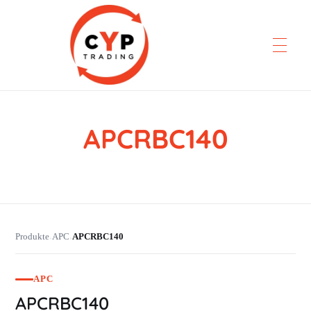
APCRBC140
CYP Trading
Professionelle Ersatzteilbeschaffung
Produkte
APC
APCRBC140
›
›
APC
APCRBC140