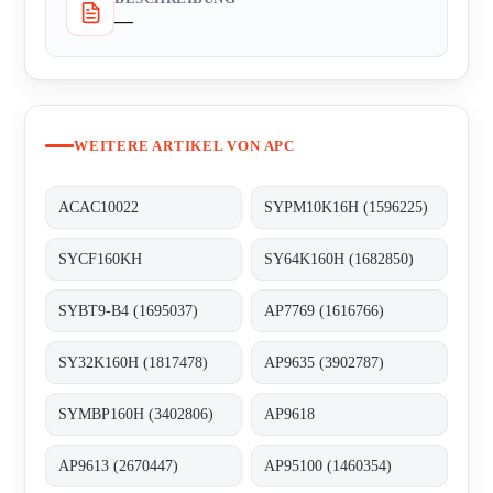
—
WEITERE ARTIKEL VON APC
ACAC10022
SYPM10K16H (1596225)
SYCF160KH
SY64K160H (1682850)
SYBT9-B4 (1695037)
AP7769 (1616766)
SY32K160H (1817478)
AP9635 (3902787)
SYMBP160H (3402806)
AP9618
AP9613 (2670447)
AP95100 (1460354)