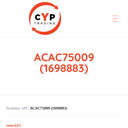
ACAC75009
CYP Trading
Professionelle Ersatzteilbeschaffung
(1698883)
Produkte
APC
ACAC75009 (1698883)
›
›
APC