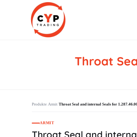
Throat Seal
CYP Trading
Professionelle Ersatzteilbeschaffung
Produkte
Armit
Throat Seal and internal Seals for 1.287.46.0
›
›
ARMIT
Throat Seal and internal