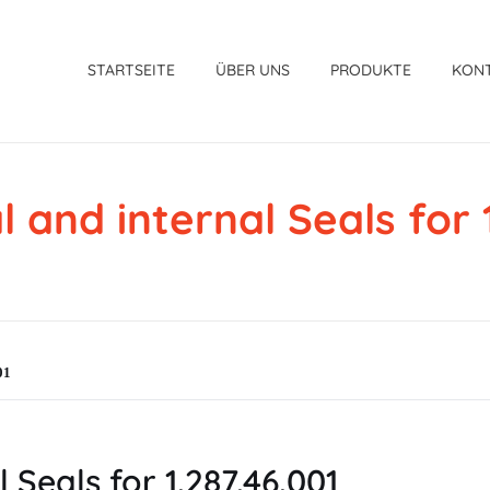
STARTSEITE
ÜBER UNS
PRODUKTE
KON
 and internal Seals for 
01
 Seals for 1.287.46.001