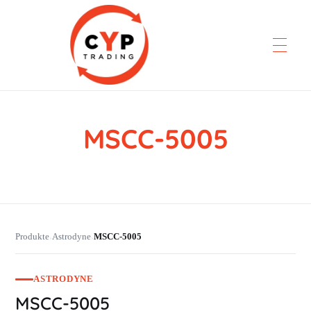
MSCC-5005
CYP Trading
Professionelle Ersatzteilbeschaffung
Produkte
Astrodyne
MSCC-5005
›
›
ASTRODYNE
MSCC-5005