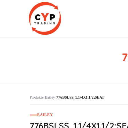
7
CYP Trading
Professionelle Ersatzteilbeschaffung
Produkte
Bailey
776BSLSS, 1.1/4X1.1/2;SEAT
›
›
BAILEY
776BSLSS, 1.1/4X1.1/2;S