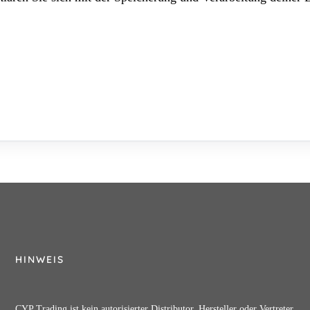
HINWEIS
CYP Trading ist kein autorisierter Distributor, Hersteller oder Vertreter