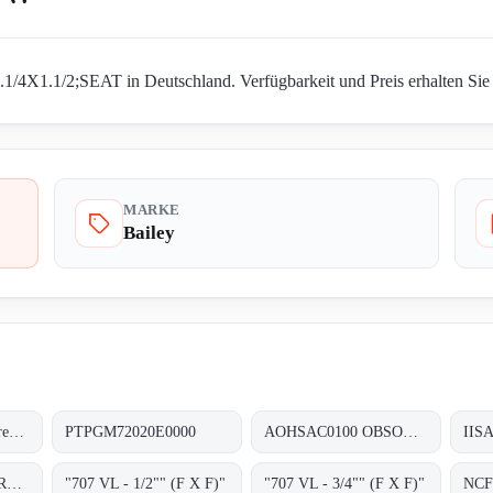
1/4X1.1/2;SEAT in Deutschland. Verfügbarkeit und Preis erhalten Sie 
MARKE
Bailey
706-V-S-L obsolete, replacement 70712VL-5.5-8.29;SAFETY VALVE
PTPGM72020E0000
AOHSAC0100 OBSOLETE NO REPLACEMT
IISA
"706-V-S-L (3/4 ""BRONZE SET) obsolete, replacement 70722VL-6.9-10.29";
"707 VL - 1/2"" (F X F)"
"707 VL - 3/4"" (F X F)"
NCF