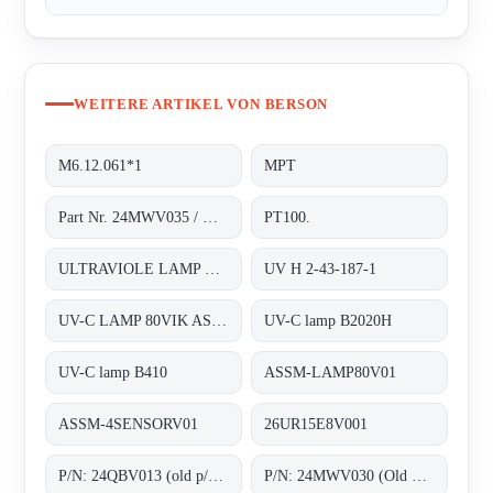
WEITERE ARTIKEL VON BERSON
M6.12.061*1
MPT
Part Nr. 24MWV035 / H.2.43.187*1
PT100.
ULTRAVIOLE LAMP FOR INLINE 200
UV H 2-43-187-1
UV-C LAMP 80VIK ASSM-LAMP80V01
UV-C lamp B2020H
UV-C lamp B410
ASSM-LAMP80V01
ASSM-4SENSORV01
26UR15E8V001
P/N: 24QBV013 (old p/n: 2.55.024), Type: ;Quartz sleeves F200
P/N: 24MWV030 (Old p/n: H.2.43.156.01), Type: B2020H;Medium Pressure UV-C lamps