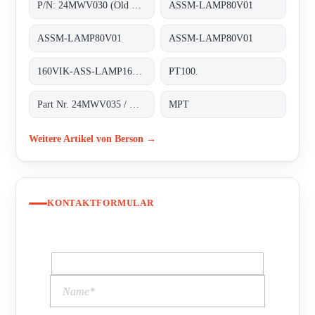
P/N: 24MWV030 (Old p/n: H.2.43.156.01), Type: B2020H;Medium Pressure UV-C lamps
ASSM-LAMP80V01
ASSM-LAMP80V01
ASSM-LAMP80V01
160VIK-ASS-LAMP160V01 old code, new code ASSM-LAMP160V01 ;UV-C-LAMP
PT100.
Part Nr. 24MWV035 / H.2.43.187*1
MPT
Weitere Artikel von Berson →
KONTAKTFORMULAR