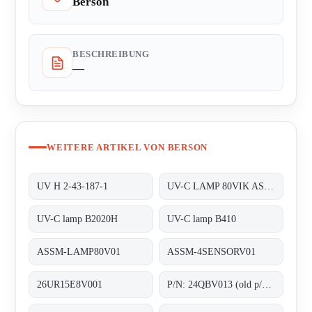
Berson
BESCHREIBUNG
—
WEITERE ARTIKEL VON BERSON
UV H 2-43-187-1
UV-C LAMP 80VIK ASSM-LAMP80V01
UV-C lamp B2020H
UV-C lamp B410
ASSM-LAMP80V01
ASSM-4SENSORV01
26UR15E8V001
P/N: 24QBV013 (old p/n: 2.55.024), Type: ;Quartz sleeves F200