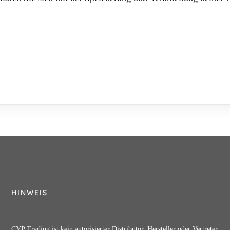
HINWEIS
CYP Trading ist kein autorisierter Distributor, Hersteller oder Vertreter