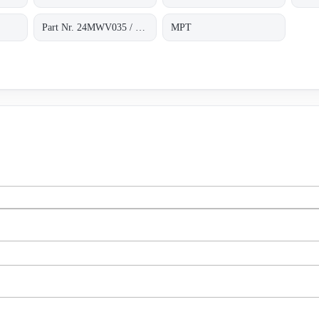
Part Nr. 24MWV035 / H.2.43.187*1
MPT