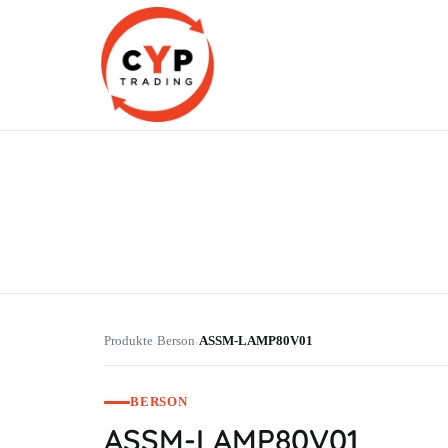
CYP Trading
Professionelle Ersatzteilbeschaffung
Produkte
Berson
ASSM-LAMP80V01
›
›
BERSON
ASSM-LAMP80V01