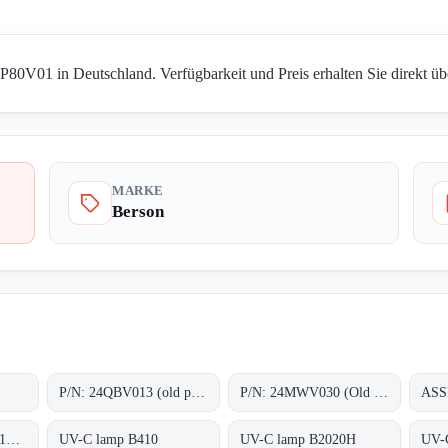
V01 in Deutschland. Verfügbarkeit und Preis erhalten Sie direkt üb
MARKE
Berson
P/N: 24QBV013 (old p/n: 2.55.024), Type: ;Quartz sleeves F200
P/N: 24MWV030 (Old p/n: H.2.43.156.01), Type: B2020H;Medium Pressure UV-C lamps
ASS
160VIK-ASS-LAMP160V01 old code, new code ASSM-LAMP160V01 ;UV-C-LAMP
UV-C lamp B410
UV-C lamp B2020H