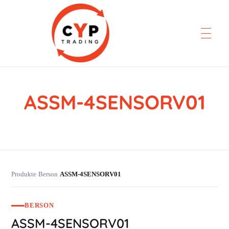
ASSM-4SENSORV01
CYP Trading
Professionelle Ersatzteilbeschaffung
Produkte
Berson
ASSM-4SENSORV01
›
›
BERSON
ASSM-4SENSORV01