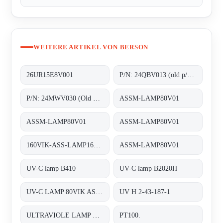
WEITERE ARTIKEL VON BERSON
26UR15E8V001
P/N: 24QBV013 (old p/n: 2.55.024), Type: ;Quartz sleeves F200
P/N: 24MWV030 (Old p/n: H.2.43.156.01), Type: B2020H;Medium Pressure UV-C lamps
ASSM-LAMP80V01
ASSM-LAMP80V01
ASSM-LAMP80V01
160VIK-ASS-LAMP160V01 old code, new code ASSM-LAMP160V01 ;UV-C-LAMP
ASSM-LAMP80V01
UV-C lamp B410
UV-C lamp B2020H
UV-C LAMP 80VIK ASSM-LAMP80V01
UV H 2-43-187-1
ULTRAVIOLE LAMP FOR INLINE 200
PT100.