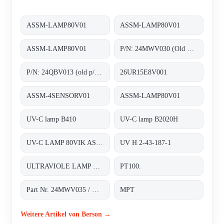
ASSM-LAMP80V01
ASSM-LAMP80V01
ASSM-LAMP80V01
P/N: 24MWV030 (Old p/n: H.2.43.156.01), Type: B2020H;Medium Pressure UV-C lamps
P/N: 24QBV013 (old p/n: 2.55.024), Type: ;Quartz sleeves F200
26UR15E8V001
ASSM-4SENSORV01
ASSM-LAMP80V01
UV-C lamp B410
UV-C lamp B2020H
UV-C LAMP 80VIK ASSM-LAMP80V01
UV H 2-43-187-1
ULTRAVIOLE LAMP FOR INLINE 200
PT100.
Part Nr. 24MWV035 / H.2.43.187*1
MPT
Weitere Artikel von Berson →