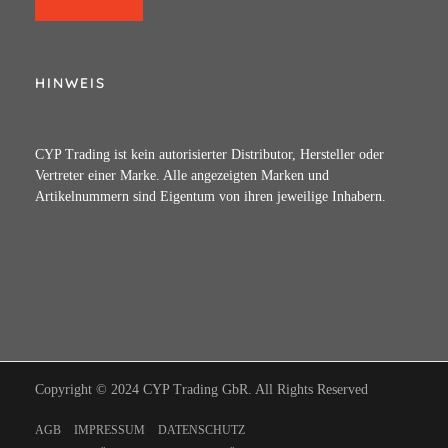
HINWEIS
CYP Trading ist kein autorisierter Distributor, Hersteller oder
Vertreter einer Marke. Alle angezeigten Marken und
Artikelnummern sind Eigentum von ihren jeweilige Inhabern.
Copyright © 2024 CYP Trading GbR. All Rights Reserved
AGB
IMPRESSUM
DATENSCHUTZ