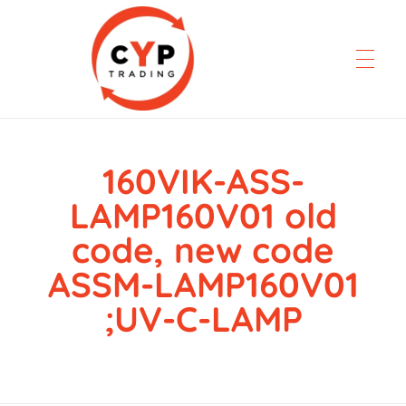
160VIK-ASS-
CYP Trading
Professionelle Ersatzteilbeschaffung
LAMP160V01 old
code, new code
ASSM-LAMP160V01
;UV-C-LAMP