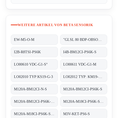
WEITERE ARTIKEL VON BETA SENSORIK
EW-M5-O-M
"GLSL 80 BDP-OBSOLETE!! REPLACED BY ""OE27131"""
I2B-R8TSI-PS6K
I4B-BM12CI-PS6K-S
LO00610 VDC-G1-S°
LO00611 VDC-G1-M
LO02010 TYP:KS19-G-3
LO02012 TYP: KM19-G-3
M120A-BM12CI-N-S
M120A-BM12CI-PS6K-S
M120A-BM12CI-PS6K-S. (BS22027)
M120A-M18CI-PS6K-S OR M120A-BM12CI-PS6K-S
M120A-M18CI-PS6K-S obsolete replaced by M120A-BM12CI-PS6K-S
M3V-KET-PS6-S