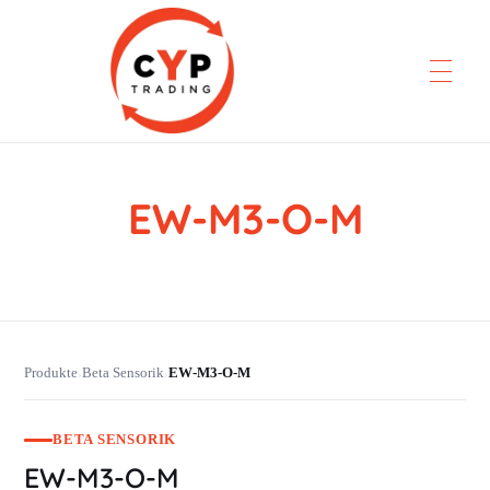
EW-M3-O-M
CYP Trading
Professionelle Ersatzteilbeschaffung
Produkte
Beta Sensorik
EW-M3-O-M
›
›
BETA SENSORIK
EW-M3-O-M