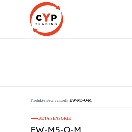
CYP Trading
Professionelle Ersatzteilbeschaffung
Produkte
Beta Sensorik
EW-M5-O-M
›
›
BETA SENSORIK
EW-M5-O-M