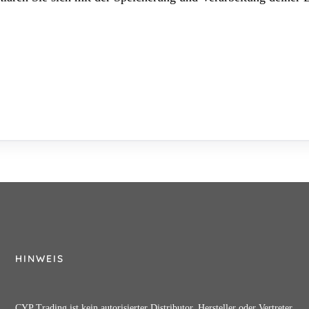
HINWEIS
CYP Trading ist kein autorisierter Distributor, Hersteller oder Vertreter