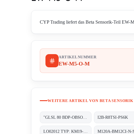
CYP Trading liefert das Beta Sensorik-Teil EW-M5
ARTIKELNUMMER
EW-M5-O-M
WEITERE ARTIKEL VON BETA SENSORIK
"GLSL 80 BDP-OBSOLETE!! REPLACED BY ""OE27131"""
I2B-R8TSI-PS6K
LO02012 TYP: KM19-G-3
M120A-BM12CI-N-