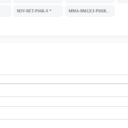
M3V-RET-PS6K-S *
M90A-BM12CI-PS6IK-S/TA200