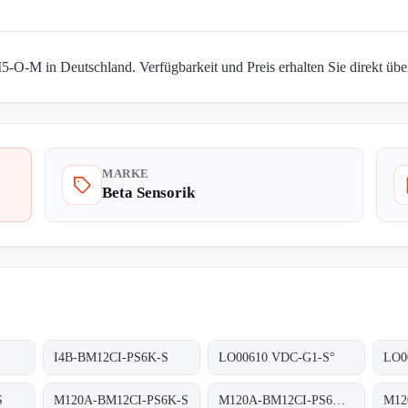
-O-M in Deutschland. Verfügbarkeit und Preis erhalten Sie direkt übe
MARKE
Beta Sensorik
I4B-BM12CI-PS6K-S
LO00610 VDC-G1-S°
LO0
S
M120A-BM12CI-PS6K-S
M120A-BM12CI-PS6K-S. (BS22027)