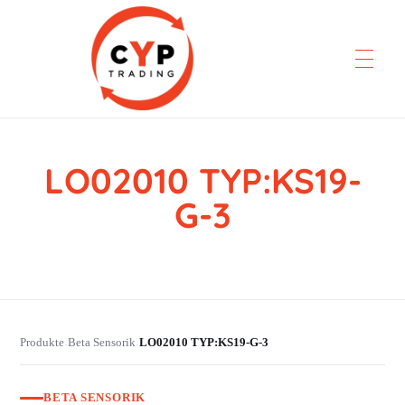
LO02010 TYP:KS19-
CYP Trading
Professionelle Ersatzteilbeschaffung
G-3
Produkte
Beta Sensorik
LO02010 TYP:KS19-G-3
›
›
BETA SENSORIK