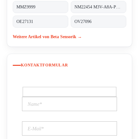
MMZ9999
NM22454 M3V-A8A-PS6K-S/K53
OE27131
OV27096
Weitere Artikel von Beta Sensorik →
KONTAKTFORMULAR