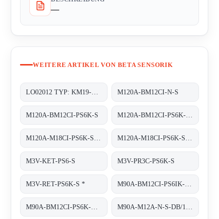
—
WEITERE ARTIKEL VON BETA SENSORIK
LO02012 TYP: KM19-G-3
M120A-BM12CI-N-S
M120A-BM12CI-PS6K-S
M120A-BM12CI-PS6K-S. (BS22027)
M120A-M18CI-PS6K-S OR M120A-BM12CI-PS6K-S
M120A-M18CI-PS6K-S obsolete replaced by M120A-BM12CI-PS6K-S
M3V-KET-PS6-S
M3V-PR3C-PS6K-S
M3V-RET-PS6K-S *
M90A-BM12CI-PS6IK-S/TA200
M90A-BM12CI-PS6K-S/TA 200
M90A-M12A-N-S-DB/1M/5POL obsolete, replaced by M90A-BM12A-N-S-DB/0