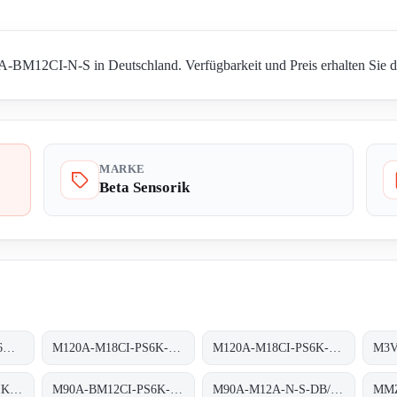
A-BM12CI-N-S in Deutschland. Verfügbarkeit und Preis erhalten Sie di
MARKE
Beta Sensorik
M120A-BM12CI-PS6K-S. (BS22027)
M120A-M18CI-PS6K-S OR M120A-BM12CI-PS6K-S
M120A-M18CI-PS6K-S obsolete replaced by M120A-BM12CI-PS6K-S
M3V
M90A-BM12CI-PS6IK-S/TA200
M90A-BM12CI-PS6K-S/TA 200
M90A-M12A-N-S-DB/1M/5POL obsolete, replaced by M90A-BM12A-N-S-DB/0
MMZ