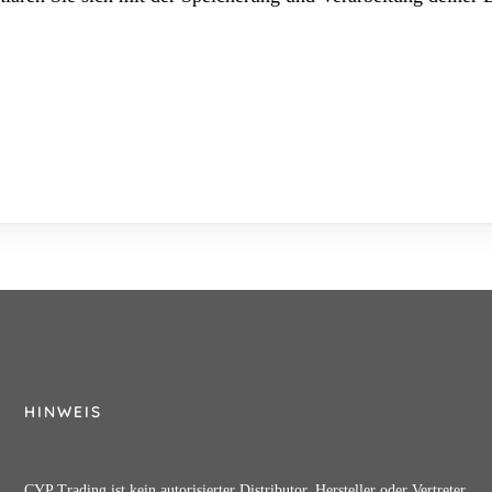
HINWEIS
CYP Trading ist kein autorisierter Distributor, Hersteller oder Vertreter