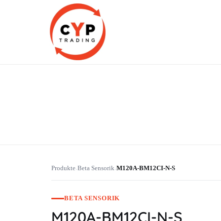
CYP Trading
Professionelle Ersatzteilbeschaffung
Produkte
Beta Sensorik
M120A-BM12CI-N-S
›
›
BETA SENSORIK
M120A-BM12CI-N-S