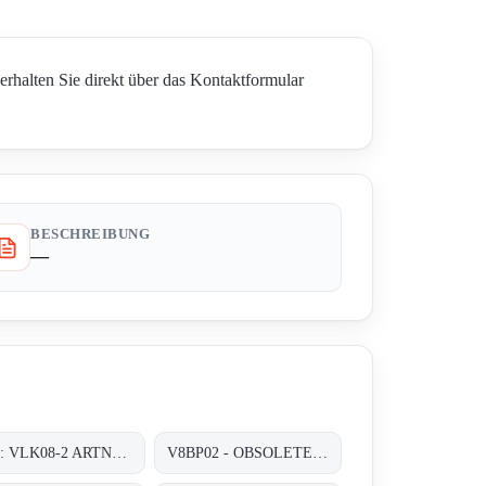
halten Sie direkt über das Kontaktformular
BESCHREIBUNG
—
TYP: VLK08-2 ARTNR.: Z770023
V8BP02 - OBSOLETE, FOLLOWER- V9BP-01;