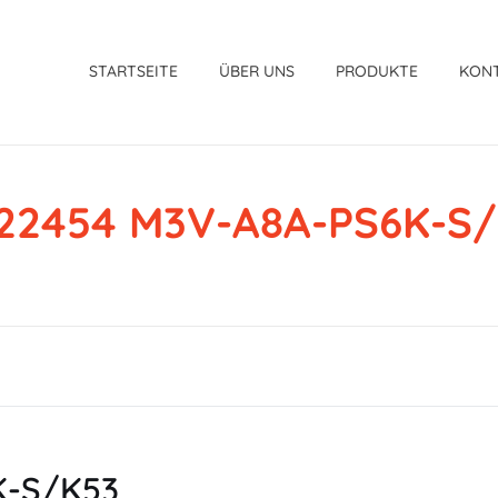
STARTSEITE
ÜBER UNS
PRODUKTE
KON
22454 M3V-A8A-PS6K-S/
K-S/K53