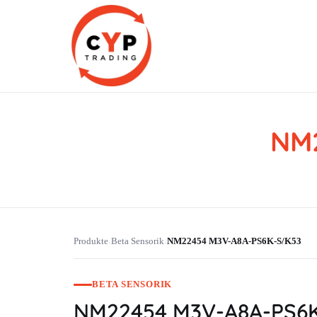
NM
CYP Trading
Professionelle Ersatzteilbeschaffung
Produkte
Beta Sensorik
NM22454 M3V-A8A-PS6K-S/K53
›
›
BETA SENSORIK
NM22454 M3V-A8A-PS6