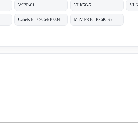
V9BP-01.
VLK50-5
VLK
Cabels for 09264/10004
M3V-PR1C-PS6K-S (NM22252)