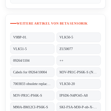
WEITERE ARTIKEL VON BETA SENSORIK
V9BP-01.
VLK50-5
VLK51-5
ZU50077
09264/1104
++
Cabels for 09264/10004
M3V-PR1C-PS6K-S (NM22252)
7003833 obsolete replacement M3V-PR1C-PS6K-S
VLK50-20
M3V-PR1C-PS6K-S
IPSD6-N4PO45-A8
M90A-BM12CI-PS6K-S
SKI-FSA-M30-P-nb-X-PBT-Y2