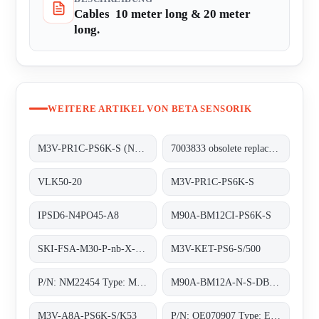
Cables  10 meter long & 20 meter
long.
WEITERE ARTIKEL VON BETA SENSORIK
M3V-PR1C-PS6K-S (NM22252)
7003833 obsolete replacement M3V-PR1C-PS6K-S
VLK50-20
M3V-PR1C-PS6K-S
IPSD6-N4PO45-A8
M90A-BM12CI-PS6K-S
SKI-FSA-M30-P-nb-X-PBT-Y2
M3V-KET-PS6-S/500
P/N: NM22454 Type: M3V-A8A-PS6K-S/K53
M90A-BM12A-N-S-DB/0, 8m/5pol;
M3V-A8A-PS6K-S/K53
P/N: OE070907 Type: EWM-M3-0-M