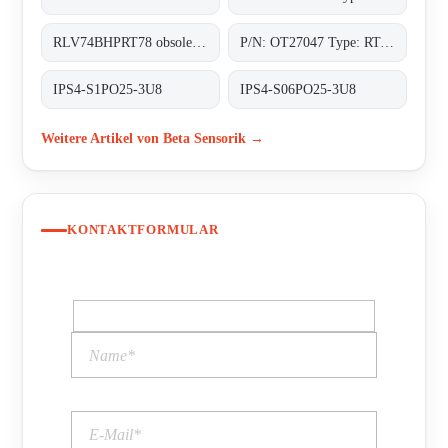
RLV74BHPRT78 obsolete, replacement P/N: OT27047 Type: RT-78-0-MHP;Lichttaster
P/N: OT27047 Type: RT-78-0-MHP
IPS4-S1PO25-3U8
IPS4-S06PO25-3U8
Weitere Artikel von Beta Sensorik →
KONTAKTFORMULAR