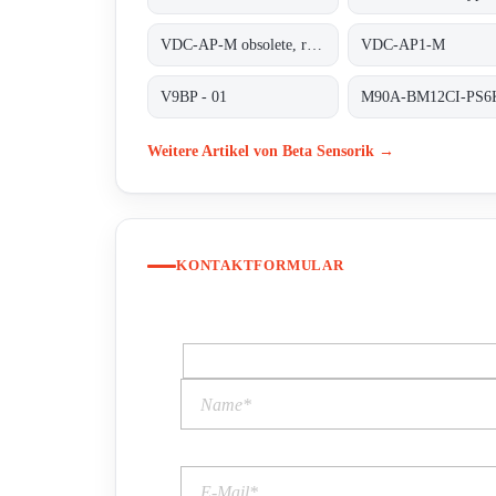
VDC-AP-M obsolete, replaced by VDC-AP1-M;INDUCTIVE COUPLER ALPHA PLUS
VDC-AP1-M
V9BP - 01
Weitere Artikel von Beta Sensorik →
KONTAKTFORMULAR