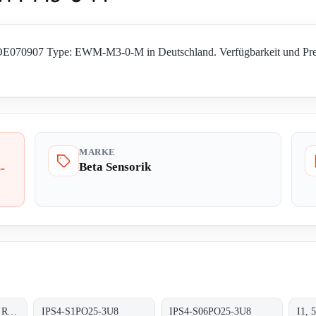
: OE070907 Type: EWM-M3-0-M in Deutschland. Verfügbarkeit und Preis
MARKE
Beta Sensorik
-
P/N: OT27047 Type: RT-78-0-MHP
IPS4-S1PO25-3U8
IPS4-S06PO25-3U8
I1, 