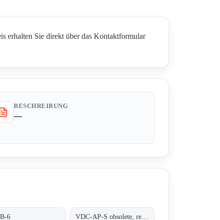
 erhalten Sie direkt über das Kontaktformular
BESCHREIBUNG
—
5B-6
VDC-AP-S obsolete, replaced by VDC-AP1-S;ALFHA PLUS STATIONARY UNIT