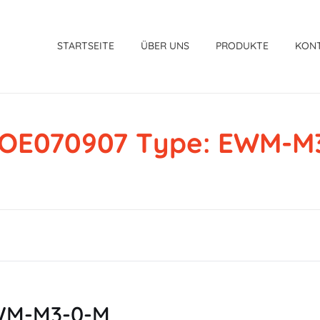
STARTSEITE
ÜBER UNS
PRODUKTE
KON
 OE070907 Type: EWM-M
EWM-M3-0-M