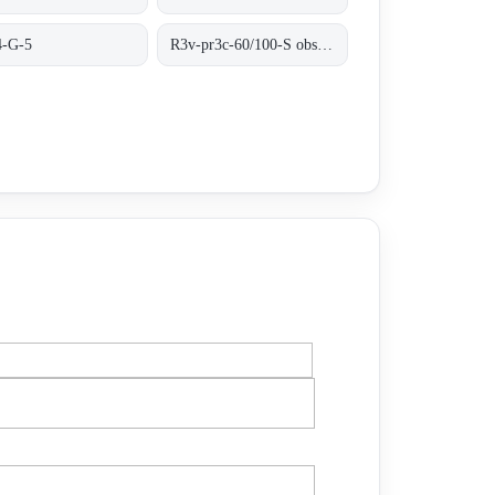
-G-5
R3v-pr3c-60/100-S obsolete no replacement