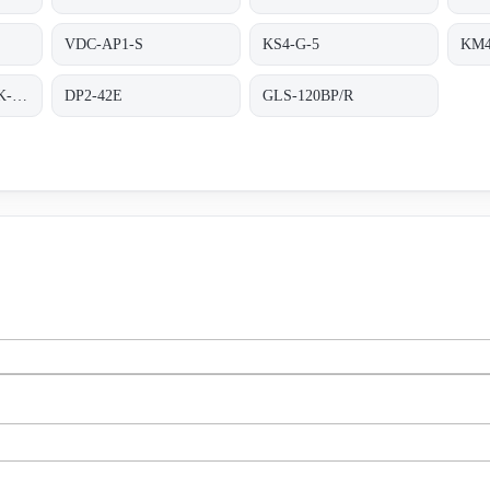
VDC-AP1-S
KS4-G-5
KM4
M90A-BM12CI-PS6K-S/ta 200
DP2-42E
GLS-120BP/R