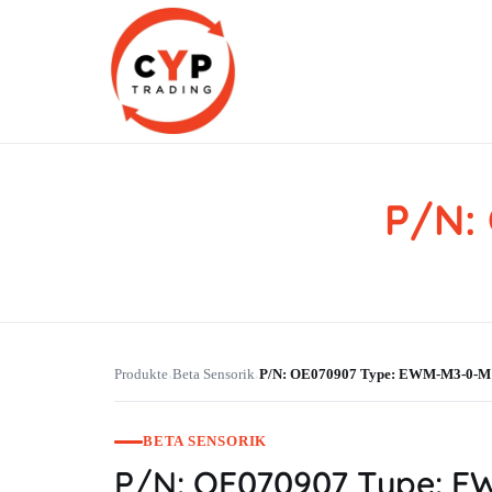
P/N:
CYP Trading
Professionelle Ersatzteilbeschaffung
Produkte
Beta Sensorik
P/N: OE070907 Type: EWM-M3-0-M
›
›
BETA SENSORIK
P/N: OE070907 Type: 