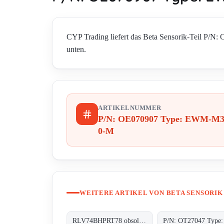
CYP Trading liefert das Beta Sensorik-Teil P/N
unten.
ARTIKELNUMMER
P/N: OE070907 Type: EWM-M3
0-M
WEITERE ARTIKEL VON BETA SENSORIK
RLV74BHPRT78 obsolete, replacement P/N: OT27047 Type: RT-78-0-MHP;Lichttaster