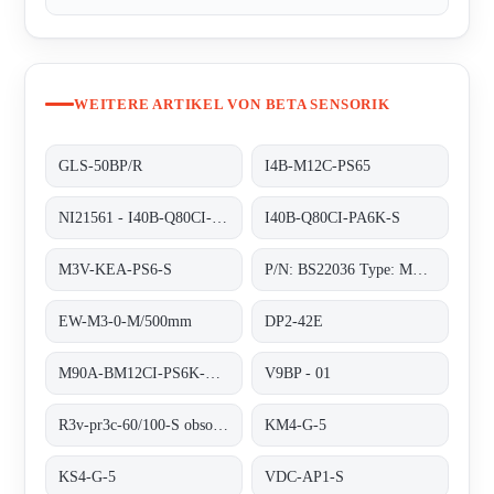
WEITERE ARTIKEL VON BETA SENSORIK
GLS-50BP/R
I4B-M12C-PS65
NI21561 - I40B-Q80CI-PA6K-S
I40B-Q80CI-PA6K-S
M3V-KEA-PS6-S
P/N: BS22036 Type: M90A-BM12CI-PS6K-S
EW-M3-0-M/500mm
DP2-42E
M90A-BM12CI-PS6K-S/ta 200
V9BP - 01
R3v-pr3c-60/100-S obsolete no replacement
KM4-G-5
KS4-G-5
VDC-AP1-S