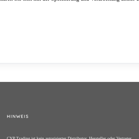
HINWEIS
CYP Trading ist kein autorisierter Distributor, Hersteller oder Vertreter