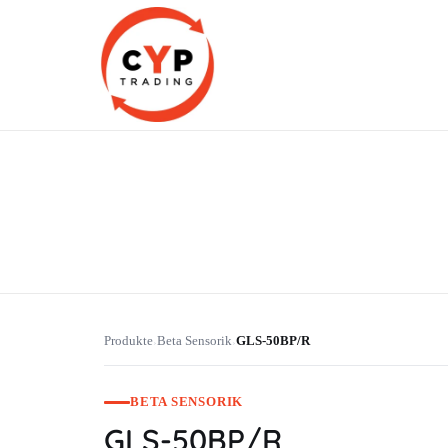
CYP Trading
Professionelle Ersatzteilbeschaffung
Produkte
Beta Sensorik
GLS-50BP/R
›
›
BETA SENSORIK
GLS-50BP/R