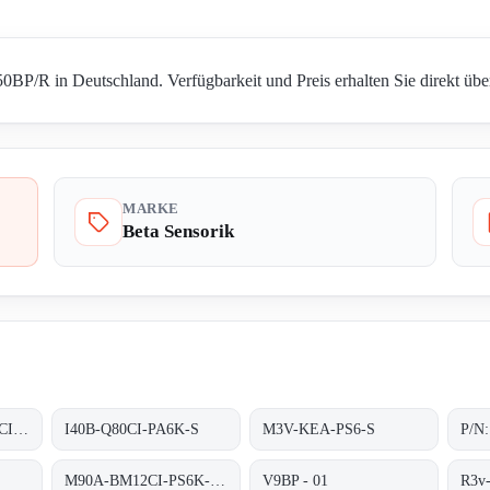
0BP/R in Deutschland. Verfügbarkeit und Preis erhalten Sie direkt übe
MARKE
Beta Sensorik
NI21561 - I40B-Q80CI-PA6K-S
I40B-Q80CI-PA6K-S
M3V-KEA-PS6-S
M90A-BM12CI-PS6K-S/ta 200
V9BP - 01