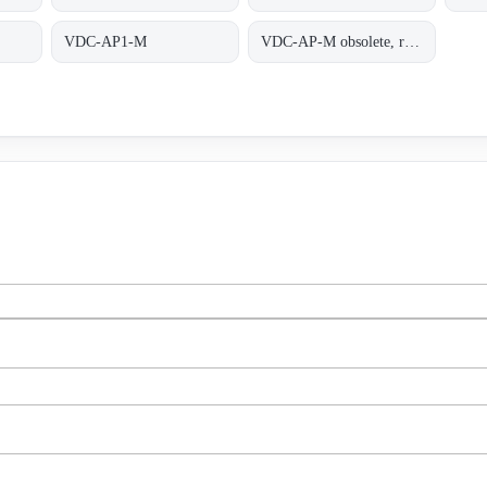
VDC-AP1-M
VDC-AP-M obsolete, replaced by VDC-AP1-M;INDUCTIVE COUPLER ALPHA PLUS