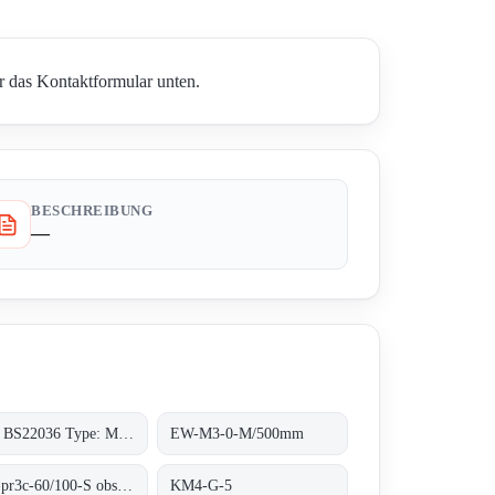
r das Kontaktformular unten.
BESCHREIBUNG
—
P/N: BS22036 Type: M90A-BM12CI-PS6K-S
EW-M3-0-M/500mm
R3v-pr3c-60/100-S obsolete no replacement
KM4-G-5