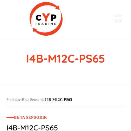
I4B-M12C-PS65
CYP Trading
Professionelle Ersatzteilbeschaffung
Produkte
Beta Sensorik
I4B-M12C-PS65
›
›
BETA SENSORIK
I4B-M12C-PS65