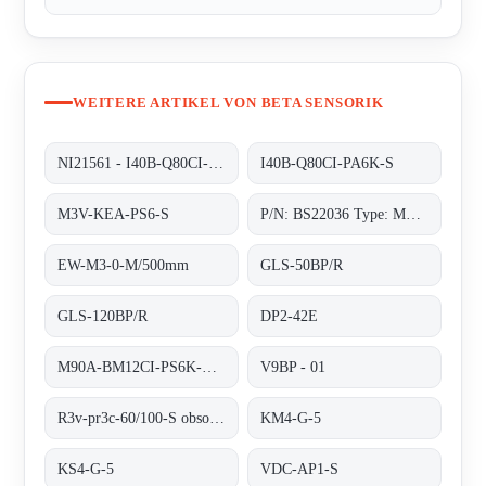
WEITERE ARTIKEL VON BETA SENSORIK
NI21561 - I40B-Q80CI-PA6K-S
I40B-Q80CI-PA6K-S
M3V-KEA-PS6-S
P/N: BS22036 Type: M90A-BM12CI-PS6K-S
EW-M3-0-M/500mm
GLS-50BP/R
GLS-120BP/R
DP2-42E
M90A-BM12CI-PS6K-S/ta 200
V9BP - 01
R3v-pr3c-60/100-S obsolete no replacement
KM4-G-5
KS4-G-5
VDC-AP1-S