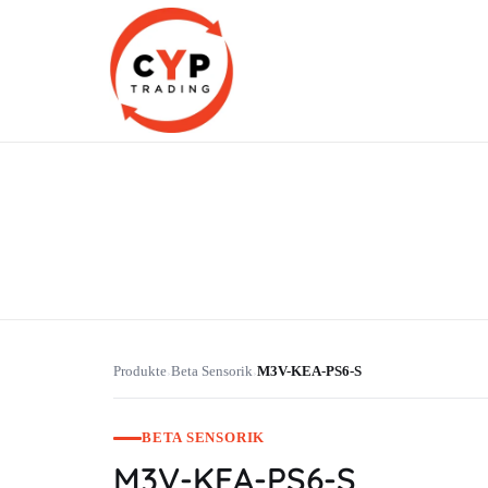
CYP Trading
Professionelle Ersatzteilbeschaffung
Produkte
Beta Sensorik
M3V-KEA-PS6-S
›
›
BETA SENSORIK
M3V-KEA-PS6-S