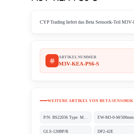
CYP Trading liefert das Beta Sensorik-Teil M3V-
ARTIKELNUMMER
M3V-KEA-PS6-S
WEITERE ARTIKEL VON BETA SENSORIK
P/N: BS22036 Type: M90A-BM12CI-PS6K-S
EW-M3-0-M/500mm
GLS-120BP/R
DP2-42E