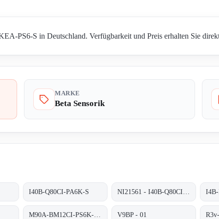
KEA-PS6-S in Deutschland. Verfügbarkeit und Preis erhalten Sie direk
MARKE
Beta Sensorik
I40B-Q80CI-PA6K-S
NI21561 - I40B-Q80CI-PA6K-S
I4B
M90A-BM12CI-PS6K-S/ta 200
V9BP - 01