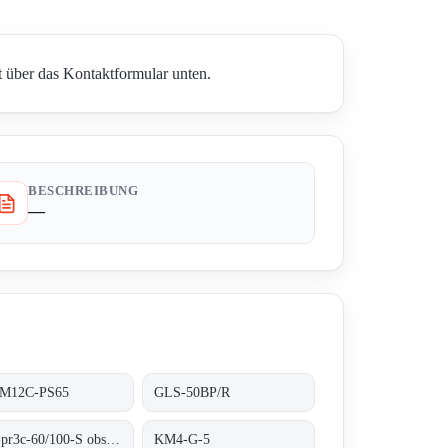
t über das Kontaktformular unten.
BESCHREIBUNG
—
-M12C-PS65
GLS-50BP/R
R3v-pr3c-60/100-S obsolete no replacement
KM4-G-5