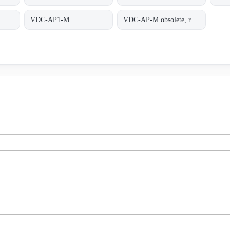
VDC-AP1-M
VDC-AP-M obsolete, replaced by VDC-AP1-M;INDUCTIVE COUPLER ALPHA PLUS