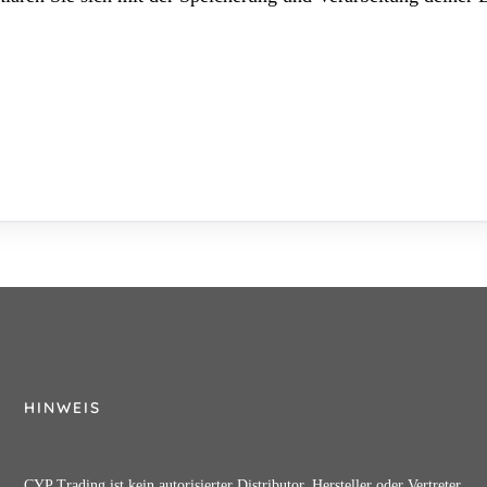
HINWEIS
CYP Trading ist kein autorisierter Distributor, Hersteller oder Vertreter