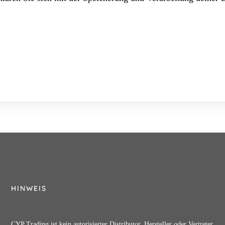
HINWEIS
CYP Trading ist kein autorisierter Distributor, Hersteller oder Vertreter