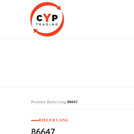
CYP Trading
Professionelle Ersatzteilbeschaffung
Produkte
Bieler Lang
86647
›
›
BIELER LANG
86647