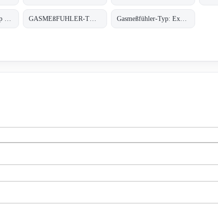
Gasmesscomputer Typ : 8022
GASMEßFUHLER-TYP: EXDETECTOR HC 150
Gasmeßfühler-Typ: ExDetector HC-100 Butan