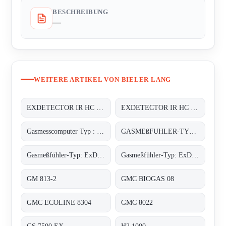
BESCHREIBUNG
—
WEITERE ARTIKEL VON BIELER LANG
EXDETECTOR IR HC 33M
EXDETECTOR IR HC 33M
Gasmesscomputer Typ : 8022
GASMEßFUHLER-TYP: EXDETECTOR HC 150
Gasmeßfühler-Typ: ExDetector HC-100 Butan
Gasmeßfühler-Typ: ExDetector HC-100 methan (C4H10)
GM 813-2
GMC BIOGAS 08
GMC ECOLINE 8304
GMC 8022