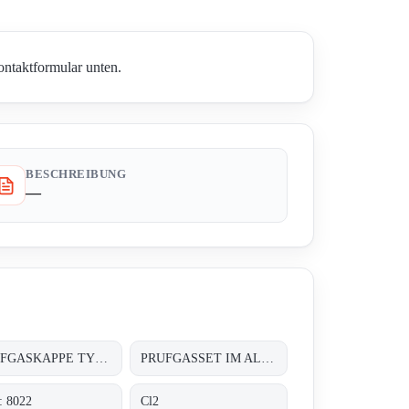
ontaktformular unten.
BESCHREIBUNG
—
PRUFGASKAPPE TYP: PK 10
PRUFGASSET IM ALUMINIUMKOFFER
: 8022
Cl2