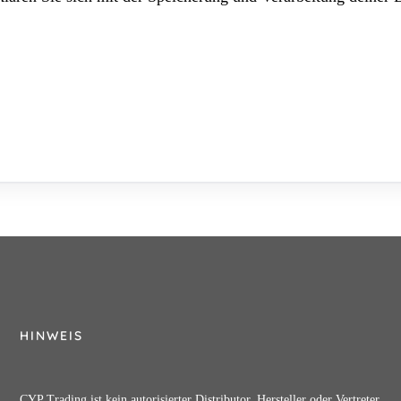
HINWEIS
CYP Trading ist kein autorisierter Distributor, Hersteller oder Vertreter