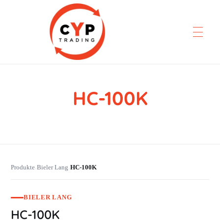
HC-100K
CYP Trading
Professionelle Ersatzteilbeschaffung
Produkte
Bieler Lang
HC-100K
›
›
BIELER LANG
HC-100K