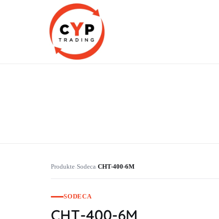
CYP Trading
Professionelle Ersatzteilbeschaffung
Produkte
Sodeca
CHT-400-6M
›
›
SODECA
CHT-400-6M