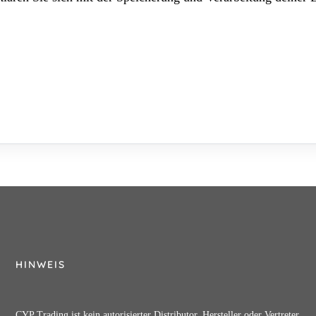
HINWEIS
CYP Trading ist kein autorisierter Distributor, Hersteller oder Vertreter