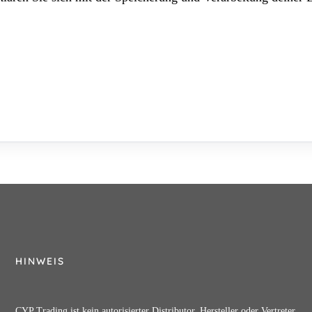
HINWEIS
CYP Trading ist kein autorisierter Distributor, Hersteller oder Vertreter