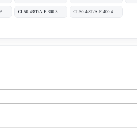
CI-100-4T-F-400 400ºC/2H
CI-50-4/8T/A-F-300 300ºC/1H
CI-50-4/8T/A-F-400 400ºC/2H