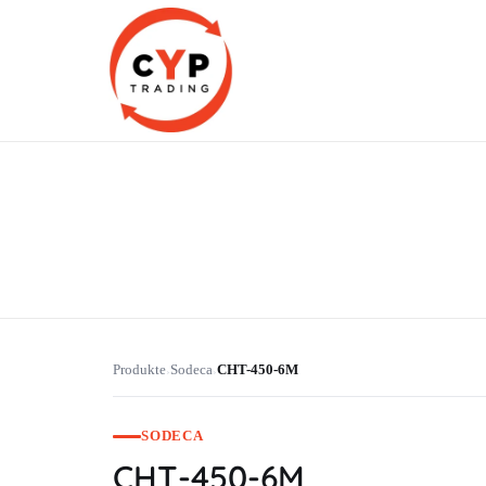
CYP Trading
Professionelle Ersatzteilbeschaffung
Produkte
Sodeca
CHT-450-6M
›
›
SODECA
CHT-450-6M