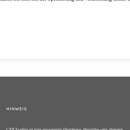
HINWEIS
CYP Trading ist kein autorisierter Distributor, Hersteller oder Vertreter