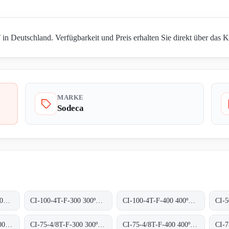
n Deutschland. Verfügbarkeit und Preis erhalten Sie direkt über das K
MARKE
Sodeca
CI-100-4/8T-F-400 400ºC/2H
CI-100-4T-F-300 300ºC/1H
CI-100-4T-F-400 400ºC/2H
CI-50-4T/A-F-400 400ºC/2H
CI-75-4/8T-F-300 300ºC/1H
CI-75-4/8T-F-400 400ºC/2H