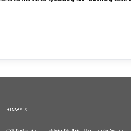
HINWEIS
CYP Trading ist kein autorisierter Distributor, Hersteller oder Vertreter