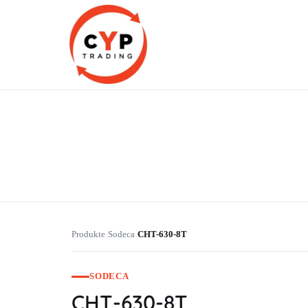
CYP Trading
Professionelle Ersatzteilbeschaffung
Produkte
Sodeca
CHT-630-8T
›
›
SODECA
CHT-630-8T