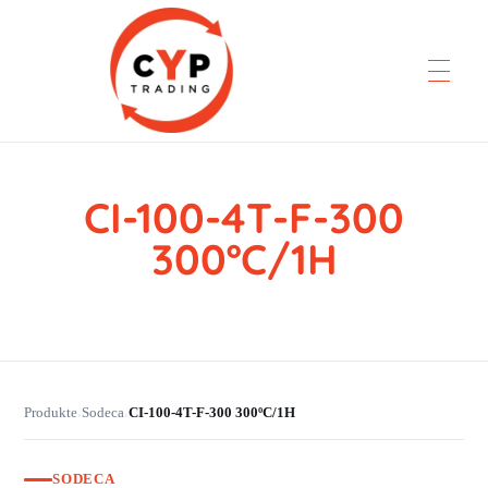
CI-100-4T-F-300
CYP Trading
Professionelle Ersatzteilbeschaffung
300ºC/1H
Produkte
Sodeca
CI-100-4T-F-300 300ºC/1H
›
›
SODECA