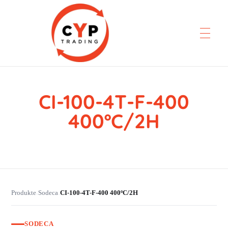
CI-100-4T-F-400
CYP Trading
Professionelle Ersatzteilbeschaffung
400ºC/2H
Produkte
Sodeca
CI-100-4T-F-400 400ºC/2H
›
›
SODECA