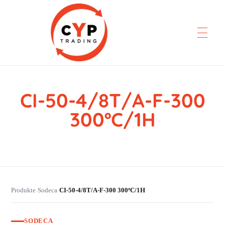
CI-50-4/8T/A-F-300
CYP Trading
Professionelle Ersatzteilbeschaffung
300ºC/1H
Produkte
Sodeca
CI-50-4/8T/A-F-300 300ºC/1H
›
›
SODECA