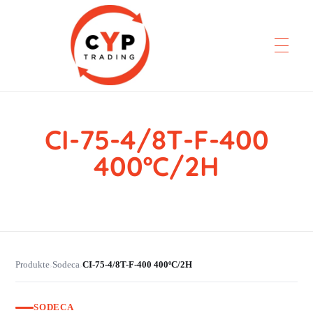
CI-75-4/8T-F-400
CYP Trading
Professionelle Ersatzteilbeschaffung
400ºC/2H
Produkte
Sodeca
CI-75-4/8T-F-400 400ºC/2H
›
›
SODECA