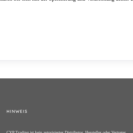
HINWEIS
CYP Trading ist kein autorisierter Distributor, Hersteller oder Vertreter