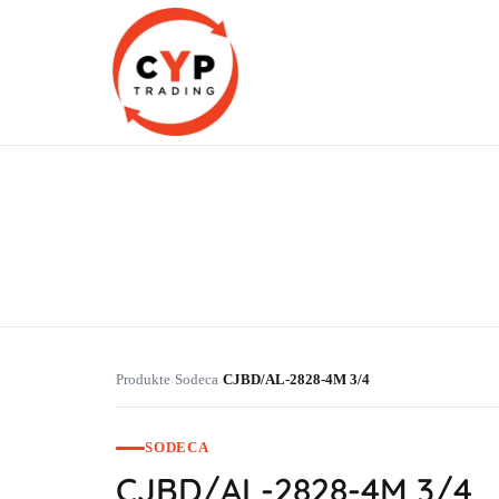
CYP Trading
Professionelle Ersatzteilbeschaffung
Produkte
Sodeca
CJBD/AL-2828-4M 3/4
›
›
SODECA
CJBD/AL-2828-4M 3/4