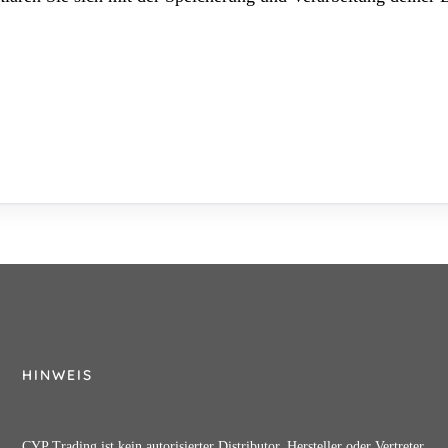
HINWEIS
CYP Trading ist kein autorisierter Distributor, Hersteller oder Vertreter