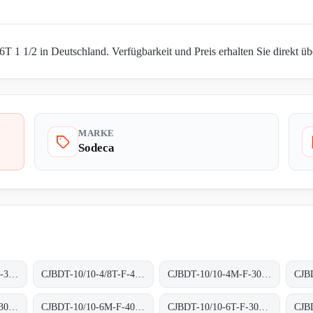
 1 1/2 in Deutschland. Verfügbarkeit und Preis erhalten Sie direkt üb
MARKE
Sodeca
CJBDT-10/10-4/8T-F-300 300ºC/1H
CJBDT-10/10-4/8T-F-400 400ºC/2H
CJBDT-10/10-4M-F-300 300ºC/1H
CJBDT-10/10-6M-F-300 300ºC/1H
CJBDT-10/10-6M-F-400 400ºC/2H
CJBDT-10/10-6T-F-300 300ºC/1H