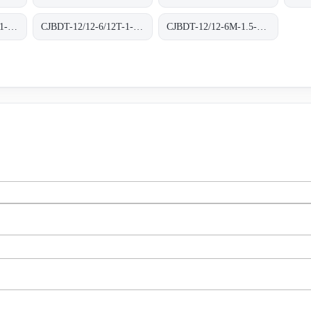
CJBDT-12/12-6/12T-1-F-300 300ºC/1H
CJBDT-12/12-6/12T-1-F-400 400ºC/2H
CJBDT-12/12-6M-1.5-F-300 300ºC/1H