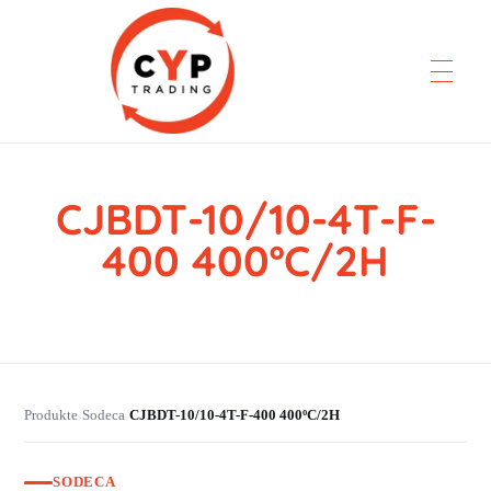
CJBDT-10/10-4T-F-
CYP Trading
Professionelle Ersatzteilbeschaffung
400 400ºC/2H
Produkte
Sodeca
CJBDT-10/10-4T-F-400 400ºC/2H
›
›
SODECA