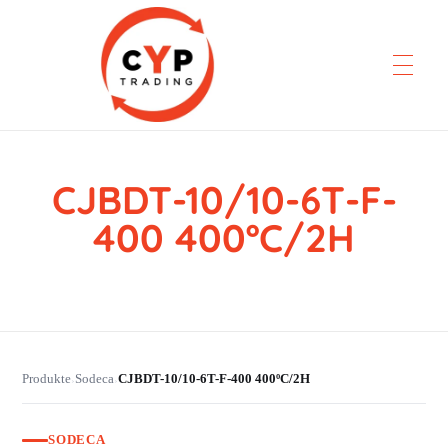
CJBDT-10/10-6T-F-
CYP Trading
Professionelle Ersatzteilbeschaffung
400 400ºC/2H
Produkte
Sodeca
CJBDT-10/10-6T-F-400 400ºC/2H
›
›
SODECA